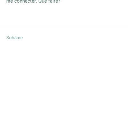
me connecter. Que faire?
Sohâme